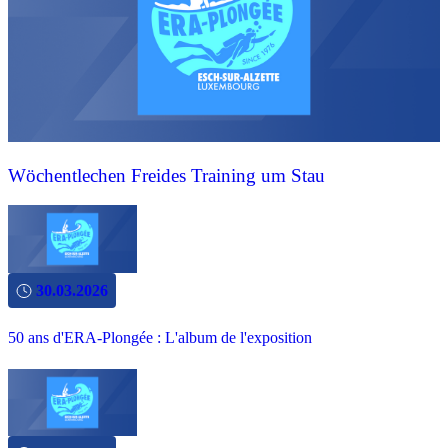
Wöchentlechen Freides Training um Stau
30.03.2026
50 ans d'ERA-Plongée : L'album de l'exposition